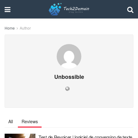
Home
Author
Unbossible
All
Reviews
Test de Revoicer | logiciel de conversion de texte