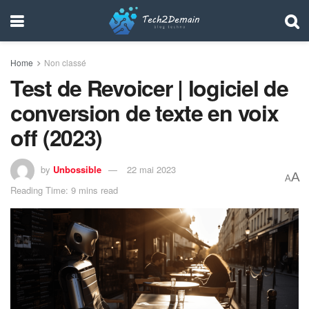
Home
Non classé
Test de Revoicer | logiciel de
conversion de texte en voix
off (2023)
by
Unbossible
22 mai 2023
A
A
Reading Time: 9 mins read