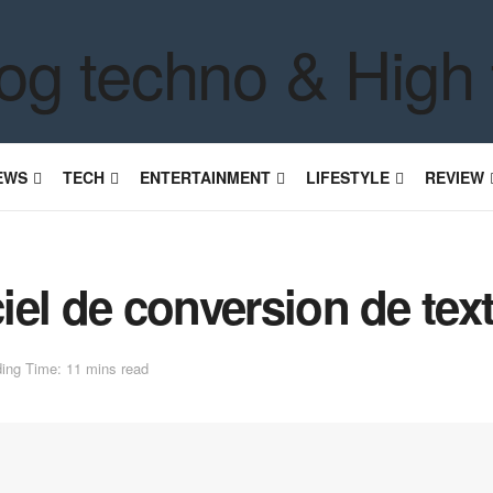
EWS
TECH
ENTERTAINMENT
LIFESTYLE
REVIEW
ciel de conversion de text
ing Time: 11 mins read