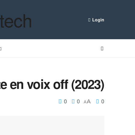
Login
e en voix off (2023)
0
0
0
A
A