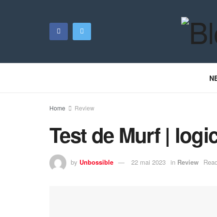
N
Home
Review
Test de Murf | logi
by
Unbossible
22 mai 2023
in
Review
Read