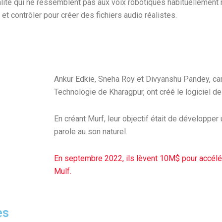
alité qui ne ressemblent pas aux voix robotiques habituellement
et contrôler pour créer des fichiers audio réalistes.
Ankur Edkie, Sneha Roy et Divyanshu Pandey, cam
Technologie de Kharagpur, ont créé le logiciel de
En créant Murf, leur objectif était de développe
parole au son naturel.
En septembre 2022, ils lèvent 10M$ pour accélér
Mulf.
es