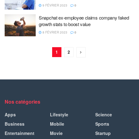
9 FÉVRIER 2023
0
Snapchat ex-employee claims company faked
growth stats to boost value
8 FÉVRIER 2023
0
1
2
Nos catégories
Apps
Lifestyle
Science
Business
Mobile
Sports
Entertainment
Movie
Startup