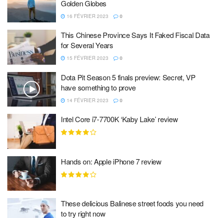
Golden Globes
16 FÉVRIER 2023
0
This Chinese Province Says It Faked Fiscal Data
for Several Years
15 FÉVRIER 2023
0
Dota Pit Season 5 finals preview: Secret, VP
have something to prove
14 FÉVRIER 2023
0
Intel Core i7-7700K ‘Kaby Lake’ review
Hands on: Apple iPhone 7 review
These delicious Balinese street foods you need
to try right now