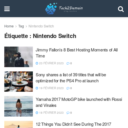
Home
Tag
Nintendo Switch
Étiquette :
Nintendo Switch
Jimmy Fallon’s 8 Best Hosting Moments of All
Time
23 FÉVRIER 2023
0
Sony shares a list of 39 titles that will be
optimized for the PS4 Pro at launch
19 FÉVRIER 2023
0
Yamaha 2017 MotoGP bike launched with Rossi
and Vinales
18 FÉVRIER 2023
0
12 Things You Didn’t See During The 2017